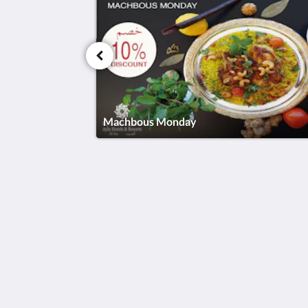
Machbous Monday
Ayla Hotels & Resorts
Al Ain
Abu Dhabi Emirate
United Arab Emirates
+971 3 705 1111
book@aylahotels.com